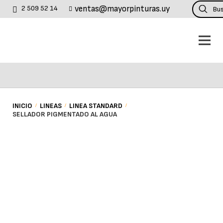
Búsqueda
ventas@mayorpinturas.uy
2 509 52 14
de
productos
INICIO
/
LINEAS
/
LINEA STANDARD
/
SELLADOR PIGMENTADO AL AGUA